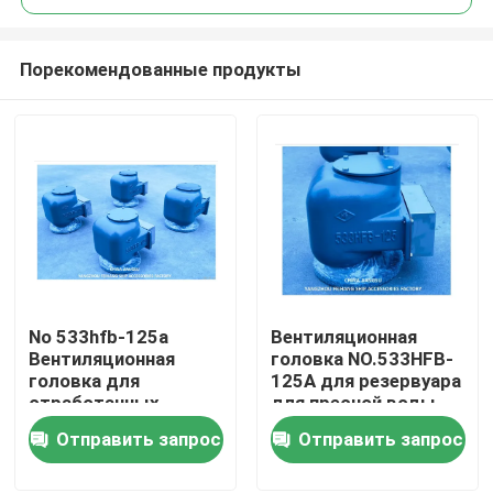
Порекомендованные продукты
No 533hfb-125a
Вентиляционная
Главная страница
Вентиляционная
головка NO.533HFB-
головка для
125A для резервуара
отработанных
для пресной воды
Продукция
сточных вод 533hfb-
корпус из литого
Отправить запрос
Отправить запрос
125a
железа с
Вентиляционная
нержавеющей
О Компании
головка с
сталью плаватель