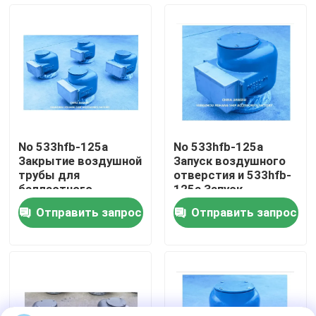
дыхательной
крышкой
Наша фабрика
контроль качества
контактные данные
No 533hfb-125a
No 533hfb-125a
Закрытие воздушной
Запуск воздушного
Отправить запрос
трубы для
отверстия и 533hfb-
балластного
125a Запуск
резервуара корпус
воздушного
Отправить запрос
Отправить запрос
отливного железа с
отверстия для
Головка морского вентиляционного отверстия
плавающей сталью
балластного
резервуара
Морской фильтр для воды
Морской стрейнер морской воды