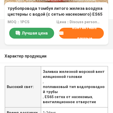
Служит фланцем тип приемная сторона
трубопровода томбуя литого железа воздуха
цистерны с водой (с сетью насекомого) ES65
CB/T3594-1994
MOQ：1PCS
Цена：Discuss personally
контактные
Лучшая цена
данные
Характер продукции
Заливка железной морской вент
иляционной головки
,
Высокий свет:
поплавковый тип водопроводно
й трубы
,
ES65 сетка от насекомых
,
вентиляционное отверстие
Время доставки
1-2days