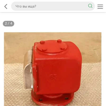
2
/
4