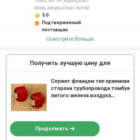
Town, No. 59 Jinjiang East
Road,Jiangsu,Chian ,Китай
5.0
Подтверженный
поставщик
Осмотрите больше
Получить лучшую цену для
Служит фланцем тип приемная
сторона трубопровода томбуя
литого железа воздуха
цистерны с водой (с сетью
насекомого) ES65 CB/T3594-
1994
Продолжать