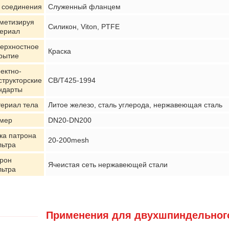
 соединения
Служенный фланцем
метизируя
Силикон, Viton, PTFE
ериал
ерхностное
Краска
рытие
ектно-
структорские
CB/T425-1994
ндарты
ериал тела
Литое железо, сталь углерода, нержавеющая сталь
мер
DN20-DN200
ка патрона
20-200mesh
ьтра
рон
Ячеистая сеть нержавеющей стали
ьтра
Применения для двухшпиндельного