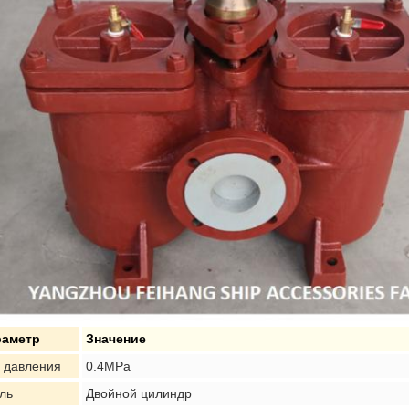
раметр
Значение
 давления
0.4MPa
ль
Двойной цилиндр