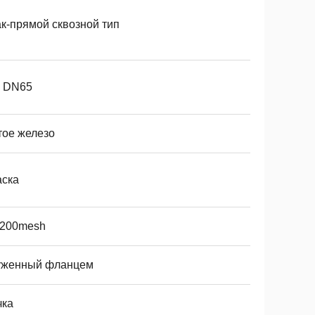
ак-прямой сквозной тип
- DN65
тое железо
аска
-200mesh
уженный фланцем
чка