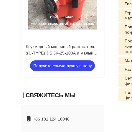
Тип
Гер
мат
Пов
пок
Про
кон
Двухмерный масляный растягатель
ста
((U-TYPE) JIS 5K-25-100A и малый
двумерный масляный растягатель
Мат
Получите самую лучшую цену
((U-TYPE)
Раз
Сет
фил
Пат
СВЯЖИТЕСЬ МЫ
фил
+86 181 124 18048