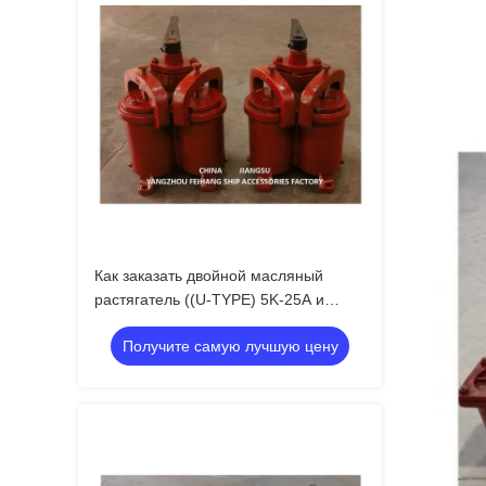
Как заказать двойной масляный
растягатель ((U-TYPE) 5K-25A и
двойной масляный растягатель ((U-
Получите самую лучшую цену
TYPE)