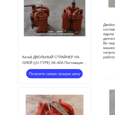
Двойно
состав
ядром 
деятел
Во пер
машину
патрон
Китай ДВОЛЬНЫЙ СТРАЙНЕР НА
работу
ОЛЕЙ ((U-TYPE) 5K-40A Поставщик-
FEIHANG MARINE
Получите самую лучшую цену