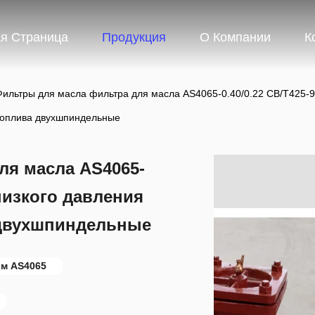
я Страница
Продукция
О Компании
К
Фильтры для масла фильтра для масла AS4065-0.40/0.22 CB/T425-9
топлива двухшпиндельные
ля масла AS4065-
 низкого давления
 двухшпиндельные
ом AS4065