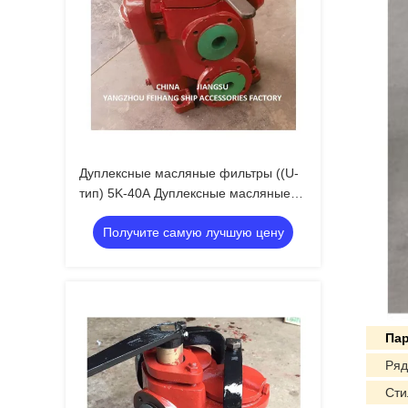
Дуплексные масляные фильтры ((U-
тип) 5K-40A Дуплексные масляные
фильтры - Дуплексные корзинные
Получите самую лучшую цену
масляные фильтры
Па
Ряд
Сти