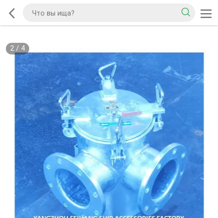
2
/
4