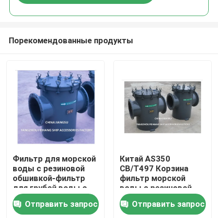
Порекомендованные продукты
Главная страница
Фильтр для морской
Китай AS350
воды с резиновой
CB/T497 Корзина
обшивкой-фильтр
фильтр морской
Продукция
для грубой воды с
воды с резиновой
резиновой обшивкой
подкладкой
Отправить запрос
Отправить запрос
для системы
Поставщик - Feihang
О Компании
охлаждения морской
Marine