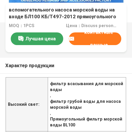
Всасывающий фильтр грубой воды для
вспомогательного насоса морской воды на
входе БЛ100 КБ/Т497-2012 прямоугольного
типа
MOQ：1PCS
Цена：Discuss personally
контактные
Лучшая цена
данные
Характер продукции
фильтр всасывания для морской
воды
,
фильтр грубой воды для насоса
Высокий свет:
морской воды
,
Прямоугольный фильтр морской
воды BL100