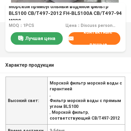
Морской прямоугольный водяной фильтр
BLS100 CB/T497-2012 FH-BLS100A CB/T497-94
моря
MOQ：1PCS
Цена：Discuss personally
контактные
Лучшая цена
данные
Характер продукции
Морской фильтр морской воды с
гарантией
,
Высокий свет:
Фильтр морской воды с прямым
углом BLS100
,
Морской фильтр
,
соответствующий CB/T497-2012
Время доставки
3-5days