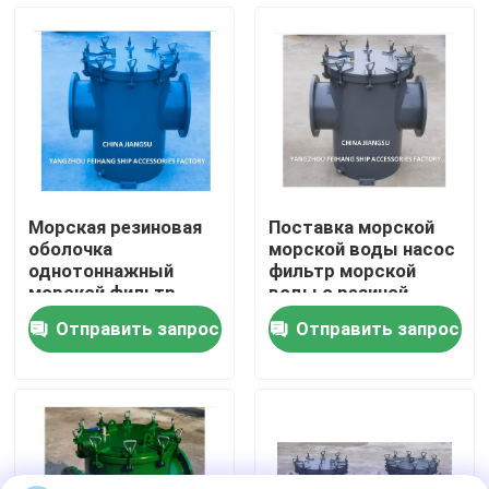
CB/T497-1994
Наша фабрика
контроль качества
контактные данные
Морская резиновая
Поставка морской
оболочка
морской воды насос
Отправить запрос
однотоннажный
фильтр морской
морской фильтр
воды с резиной,
AS350 CB/T497-2012
ингаляционный
Отправить запрос
Отправить запрос
Морская
фильтр морской
Головка морского вентиляционного отверстия
однотоннажная
воды AS350 CB / T
резиновая оболочка
497-94 -Feihang
однотоннажный
морской
Морской фильтр для воды
морской фильтр
Морской стрейнер морской воды