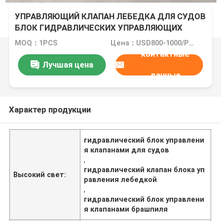
CSBF-H-G20 БЛОК УПРАВЛЕНИЯ ЛЕБЕДКОЙ
УПРАВЛЯЮЩИЙ КЛАПАН ЛЕБЕДКА ДЛЯ СУДОВ
БЛОК ГИДРАВЛИЧЕСКИХ УПРАВЛЯЮЩИХ
КЛАПАНОВ
MOQ：1PCS
Цена：USD800-1000/PCS
контактные
Лучшая цена
данные
Характер продукции
гидравлический блок управлени
я клапанами для судов
,
гидравлический клапан блока уп
Высокий свет:
равления лебедкой
,
гидравлический блок управлени
я клапанами брашпиля