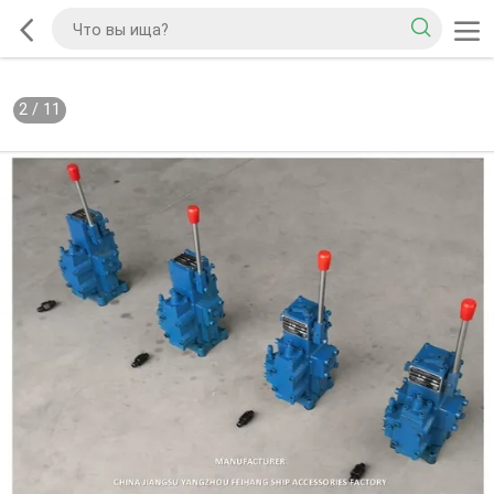
2
/
11