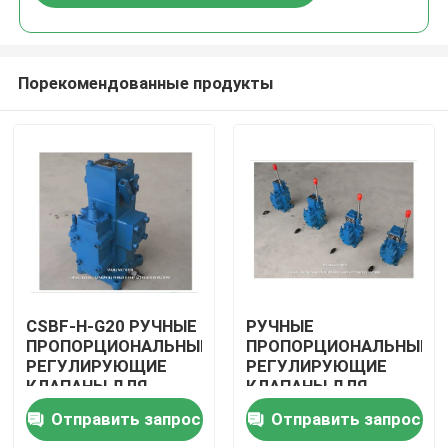
Порекомендованные продукты
Главная страница
CSBF-H-G20 РУЧНЫЕ
РУЧНЫЕ
ПРОПОРЦИОНАЛЬНЫЕ
ПРОПОРЦИОНАЛЬНЫЕ
РЕГУЛИРУЮЩИЕ
РЕГУЛИРУЮЩИЕ
Продукция
КЛАПАНЫ ДЛЯ
КЛАПАНЫ ДЛЯ
СУДОВ,
СУДОВ БЛОК
Отправить запрос
Отправить запрос
ГИДРАВЛИЧЕСКИЙ
ГИДРАВЛИЧЕСКИХ
О Компании
БЛОК КЛАПАНОВ
РЕГУЛИРУЮЩИХ